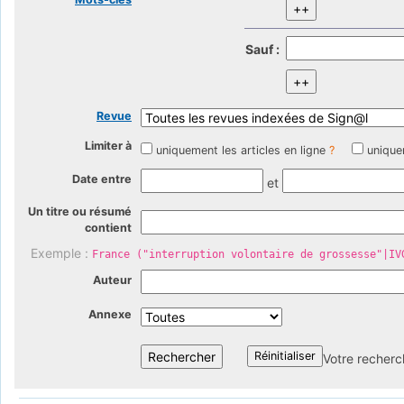
Sauf :
Revue
Limiter à
uniquement les articles en ligne
?
unique
Date entre
et
Un titre ou résumé
contient
Exemple :
France ("interruption volontaire de grossesse"|IV
Auteur
Annexe
Votre recherc