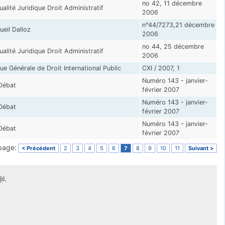
no 42, 11 décembre
ualité Juridique Droit Administratif
2006
n°44/7273,21 décembre
ueil Dalloz
2006
no 44, 25 décembre
ualité Juridique Droit Administratif
2006
ue Générale de Droit International Public
CXI / 2007, 1
Numéro 143 - janvier-
Débat
février 2007
Numéro 143 - janvier-
Débat
février 2007
Numéro 143 - janvier-
Débat
février 2007
 page:
< Précédent
2
3
4
5
6
7
8
9
10
11
Suivant >
l.