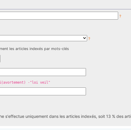
?
?
ment les articles indexés par mots-clés
G|avortement) -"loi veil"
he s'effectue uniquement dans les articles indexés, soit 13 % des art