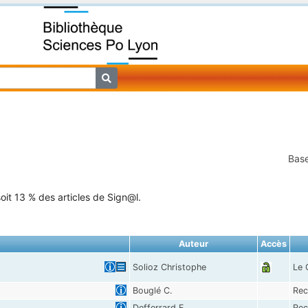
Base
oit 13 % des articles de Sign@l.
Auteur
Accès
Solioz Christophe
Le 
Bouglé C.
Rec
Defferrard F.
Rec