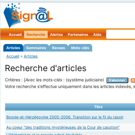
Accueil
Recherche
Alertes
Partenaires
Aide
Articles
Sommaires
Revues
Mots-clés
Accueil
»
Articles
Recherche d'articles
Critères : [
Avec les mots-clés
: (système judiciaire)
]
S'abonner
Votre recherche s'effectue uniquement dans les articles indexés, s
Titre
Bosnie-et-Herzégovine 2005-2006. Transition sur le fil du rasoir
Au coeur "des traditions mystérieuses de la Cour de casstion"
L'Afghanistan et le procès pénal équitable