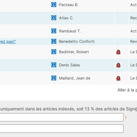
Pacteau B.
Act
Atias C.
Rec
Rambaud T.
Act
yez pas!"
Benedetto Conforti
Rev
Badinter, Robert
Le 
Denis Salas
Le 
Maillard, Jean de
Le 
Aller à la
uniquement dans les articles indexés, soit 13 % des articles de Sign@
?