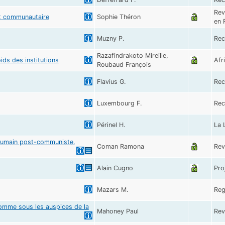
Rev
oit communautaire
Sophie Théron
en 
Muzny P.
Rec
Razafindrakoto Mireille,
ids des institutions
Afr
Roubaud François
Flavius G.
Rec
Luxembourg F.
Rec
Périnel H.
La 
 roumain post-communiste.
Coman Ramona
Rev
Alain Cugno
Pro
Mazars M.
Reg
'homme sous les auspices de la
Mahoney Paul
Rev