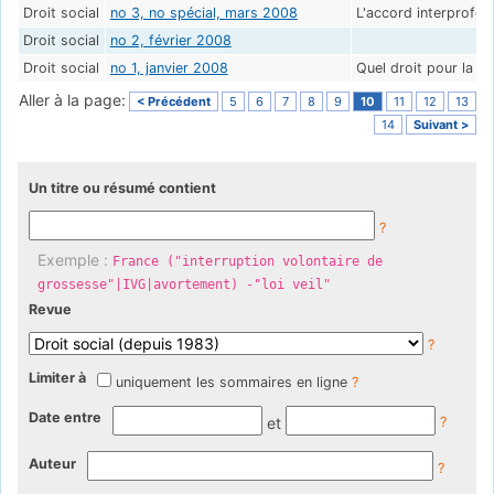
Droit social
no 3, no spécial, mars 2008
L'accord interprofes
Droit social
no 2, février 2008
Droit social
no 1, janvier 2008
Quel droit pour la n
Aller à la page:
< Précédent
5
6
7
8
9
10
11
12
13
14
Suivant >
Un titre ou résumé contient
?
Exemple :
France ("interruption volontaire de
grossesse"|IVG|avortement) -"loi veil"
Revue
?
Limiter à
uniquement les sommaires en ligne
?
Date entre
et
?
Auteur
?