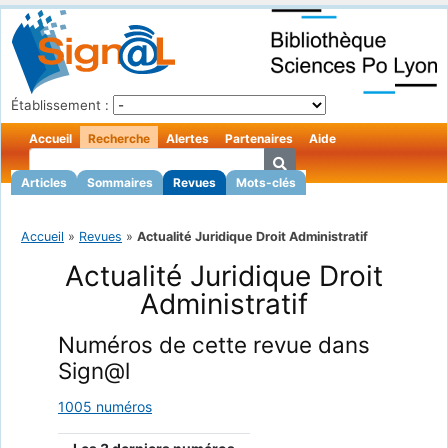
Établissement :
Accueil
Recherche
Alertes
Partenaires
Aide
Articles
Sommaires
Revues
Mots-clés
Accueil
»
Revues
»
Actualité Juridique Droit Administratif
Actualité Juridique Droit
Administratif
Numéros de cette revue dans
Sign@l
1005 numéros