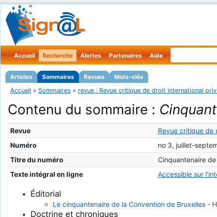
Accueil
Recherche
Alertes
Partenaires
Aide
Articles
Sommaires
Revues
Mots-clés
Accueil
»
Sommaires
»
revue : Revue critique de droit international pri
Contenu du sommaire :
Cinquant
Revue
Revue critique de d
Numéro
no 3, juillet-sept
Titre du numéro
Cinquantenaire de
Texte intégral en ligne
Accessible sur l'in
Éditorial
Le cinquantenaire de la Convention de Bruxelles
-
H
Doctrine et chroniques