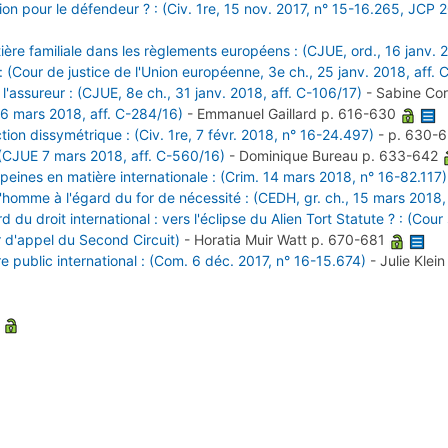
ion pour le défendeur ? : (Civ. 1re, 15 nov. 2017, n° 15-16.265, JCP 2
ière familiale dans les règlements européens : (CJUE, ord., 16 janv. 
(Cour de justice de l'Union européenne, 3e ch., 25 janv. 2018, aff.
l'assureur : (CJUE, 8e ch., 31 janv. 2018, aff. C-106/17)
-
Sabine Co
E 6 mars 2018, aff. C-284/16)
-
Emmanuel Gaillard
p. 616-630
ction dissymétrique : (Civ. 1re, 7 févr. 2018, n° 16-24.497)
-
p. 630-
 (CJUE 7 mars 2018, aff. C-560/16)
-
Dominique Bureau
p. 633-642
eines en matière internationale : (Crim. 14 mars 2018, n° 16-82.117)
l'homme à l'égard du for de nécessité : (CEDH, gr. ch., 15 mars 2018
d du droit international : vers l'éclipse du Alien Tort Statute ? : (C
r d'appel du Second Circuit)
-
Horatia Muir Watt
p. 670-681
re public international : (Com. 6 déc. 2017, n° 16-15.674)
-
Julie Klei
8