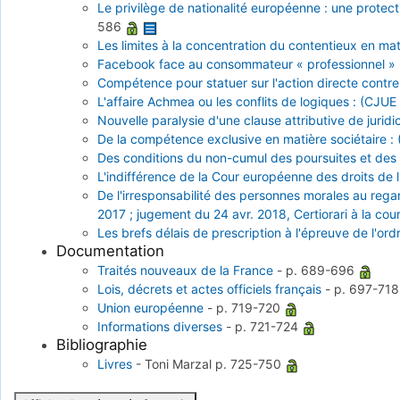
Le privilège de nationalité européenne : une protect
586
Les limites à la concentration du contentieux en mat
Facebook face au consommateur « professionnel » : 
Compétence pour statuer sur l'action directe contre 
L'affaire Achmea ou les conflits de logiques : (CJU
Nouvelle paralysie d'une clause attributive de juridi
De la compétence exclusive en matière sociétaire :
Des conditions du non-cumul des poursuites et des p
L'indifférence de la Cour européenne des droits de 
De l'irresponsabilité des personnes morales au regar
2017 ; jugement du 24 avr. 2018, Certiorari à la cou
Les brefs délais de prescription à l'épreuve de l'ord
Documentation
Traités nouveaux de la France
-
p. 689-696
Lois, décrets et actes officiels français
-
p. 697-71
Union européenne
-
p. 719-720
Informations diverses
-
p. 721-724
Bibliographie
Livres
-
Toni Marzal
p. 725-750