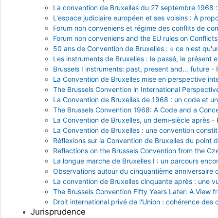
La convention de Bruxelles du 27 septembre 1968 : 
L'espace judiciaire européen et ses voisins : À propo
Forum non conveniens et régime des conflits de com
Forum non conveniens and the EU rules on Conflicts o
50 ans de Convention de Bruxelles : « ce n'est qu'u
Les instruments de Bruxelles : le passé, le présent e
Brussels I instruments: past, present and… future
-
La Convention de Bruxelles mise en perspective int
The Brussels Convention in International Perspectiv
La Convention de Bruxelles de 1968 : un code et u
The Brussels Convention 1968: A Code and a Conc
La Convention de Bruxelles, un demi-siècle après
-
La Convention de Bruxelles : une convention constitu
Réflexions sur la Convention de Bruxelles du point
Reflections on the Brussels Convention from the Cz
La longue marche de Bruxelles I : un parcours enco
Observations autour du cinquantième anniversaire d
La convention de Bruxelles cinquante après : une vue
The Brussels Convention Fifty Years Later: A View f
Droit international privé de l'Union : cohérence des
Jurisprudence