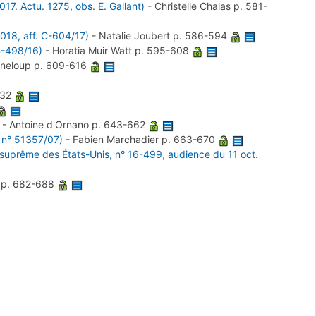
017. Actu. 1275, obs. E. Gallant)
-
Christelle Chalas
p. 581-
2018, aff. C-604/17)
-
Natalie Joubert
p. 586-594
 C-498/16)
-
Horatia Muir Watt
p. 595-608
rneloup
p. 609-616
632
-
Antoine d'Ornano
p. 643-662
, n° 51357/07)
-
Fabien Marchadier
p. 663-670
our suprême des États-Unis, n° 16-499, audience du 11 oct.
n
p. 682-688