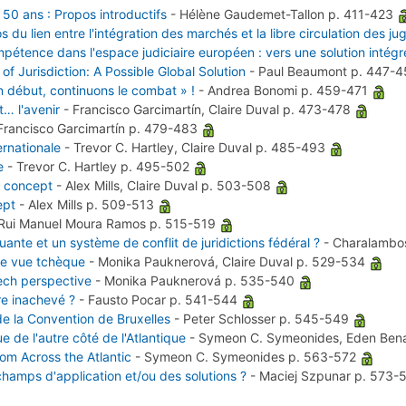
50 ans : Propos introductifs
-
Hélène Gaudemet-Tallon
p. 411-423
s du lien entre l'intégration des marchés et la libre circulation des j
pétence dans l'espace judiciaire européen : vers une solution intégr
f Jurisdiction: A Possible Global Solution
-
Paul Beaumont
p. 447-
n début, continuons le combat » !
-
Andrea Bonomi
p. 459-471
t… l'avenir
-
Francisco Garcimartín, Claire Duval
p. 473-478
Francisco Garcimartín
p. 479-483
ernationale
-
Trevor C. Hartley, Claire Duval
p. 485-493
e
-
Trevor C. Hartley
p. 495-502
n concept
-
Alex Mills, Claire Duval
p. 503-508
ept
-
Alex Mills
p. 509-513
Rui Manuel Moura Ramos
p. 515-519
ante et un système de conflit de juridictions fédéral ?
-
Charalambo
 de vue tchèque
-
Monika Pauknerová, Claire Duval
p. 529-534
ech perspective
-
Monika Pauknerová
p. 535-540
re inachevé ?
-
Fausto Pocar
p. 541-544
e la Convention de Bruxelles
-
Peter Schlosser
p. 545-549
 de l'autre côté de l'Atlantique
-
Symeon C. Symeonides, Eden Ben
rom Across the Atlantic
-
Symeon C. Symeonides
p. 563-572
 champs d'application et/ou des solutions ?
-
Maciej Szpunar
p. 573-