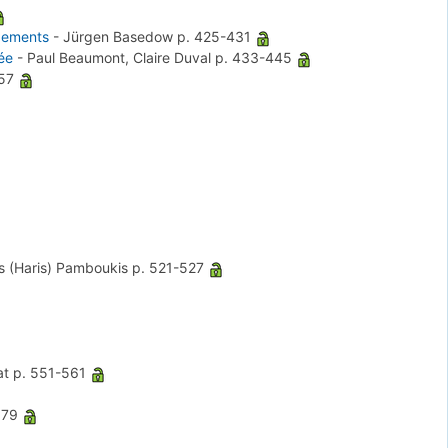
ugements
-
Jürgen Basedow
p. 425-431
ée
-
Paul Beaumont, Claire Duval
p. 433-445
457
s (Haris) Pamboukis
p. 521-527
at
p. 551-561
579