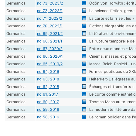
Germanica
no 73, 2023/2
Ödön von Horváth : écritu
Germanica
no 72, 2023/1
La science-fiction, genre 
Germanica
no 71, 2022/2
La carte et la frise : les 
Germanica
no 70, 2022/1
Fictions biographiques da
Germanica
no 69, 2021/2
Littérature et environnem
Germanica
no 68, 2021/1
La rupture temporelle de 1
Germanica
no 67, 2020/2
Entre deux mondes - Marg
Germanica
no 66, 2020/1
Cinéma, masses et propag
Germanica
no 65, 2019/2
Marcel Reich-Ranicki - une
Germanica
no 64, 2019
Formes poétiques du XXIe
Germanica
no 63, 2018
Heiterkeit-L'allégresse a
Germanica
no 62, 2018
Échanges et transferts c
Germanica
no 61, 2017
Le conte comme esthétique
Germanica
no 60, 2017
Thomas Mann au tournant
Germanica
no 59, 2016
La modernité littéraire da
Germanica
no 58, 2016
Le roman policier dans 