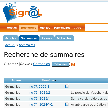
Accueil
Recherche
Alertes
Partenaires
Aide
Articles
Sommaires
Revues
Mots-clés
Accueil
»
Sommaires
Recherche de sommaires
Critères : [
Revue
:
Germanica
]
S'abonner
Revue
Numéro
Germanica
no 77, 2025/3
Germanica
no 76, 2025/2
La poésie de Mascha Kal
Germanica
no 75, 2025/1
Sur la corde raide des co
Germanica
no 74, 2024/1-2
Avant-garde et création 