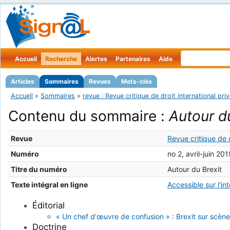
Accueil
Recherche
Alertes
Partenaires
Aide
Articles
Sommaires
Revues
Mots-clés
Accueil
»
Sommaires
»
revue : Revue critique de droit international pri
Contenu du sommaire :
Autour d
Revue
Revue critique de d
Numéro
no 2, avril-juin 201
Titre du numéro
Autour du Brexit
Texte intégral en ligne
Accessible sur l'in
Éditorial
« Un chef d'œuvre de confusion » : Brexit sur scèn
Doctrine