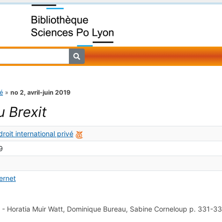
vé
»
no 2, avril-juin 2019
u Brexit
roit international privé
9
ternet
e
-
Horatia Muir Watt, Dominique Bureau, Sabine Corneloup
p. 331-3