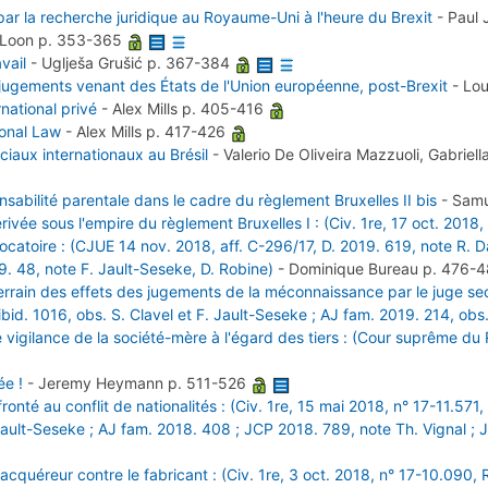
ar la recherche juridique au Royaume-Uni à l'heure du Brexit
-
Paul
 Loon
p. 353-365
avail
-
Uglješa Grušić
p. 367-384
 jugements venant des États de l'Union européenne, post-Brexit
-
Lou
national privé
-
Alex Mills
p. 405-416
ional Law
-
Alex Mills
p. 417-426
iaux internationaux au Brésil
-
Valerio De Oliveira Mazzuoli, Gabrie
abilité parentale dans le cadre du règlement Bruxelles II bis
-
Samu
rivée sous l'empire du règlement Bruxelles I : (Civ. 1re, 17 oct. 2018
atoire : (CJUE 14 nov. 2018, aff. C-296/17, D. 2019. 619, note R. Dam
. 48, note F. Jault-Seseke, D. Robine)
-
Dominique Bureau
p. 476-
errain des effets des jugements de la méconnaissance par le juge seco
 ibid. 1016, obs. S. Clavel et F. Jault-Seseke ; AJ fam. 2019. 214, obs
 de vigilance de la société-mère à l'égard des tiers : (Cour suprême
ée !
-
Jeremy Heymann
p. 511-526
nté au conflit de nationalités : (Civ. 1re, 15 mai 2018, n° 17-11.571,
. Jault-Seseke ; AJ fam. 2018. 408 ; JCP 2018. 789, note Th. Vignal ; 
acquéreur contre le fabricant : (Civ. 1re, 3 oct. 2018, n° 17-10.090