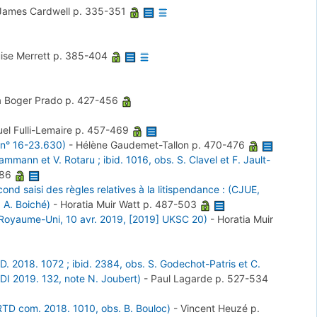
 James Cardwell
p. 335-351
ise Merrett
p. 385-404
lla Boger Prado
p. 427-456
el Fulli-Lemaire
p. 457-469
, n° 16-23.630)
-
Hélène Gaudemet-Tallon
p. 470-476
mann et V. Rotaru ; ibid. 1016, obs. S. Clavel et F. Jault-
486
nd saisi des règles relatives à la litispendance : (CJUE,
. A. Boiché)
-
Horatia Muir Watt
p. 487-503
 du Royaume-Uni, 10 avr. 2019, [2019] UKSC 20)
-
Horatia Muir
 D. 2018. 1072 ; ibid. 2384, obs. S. Godechot-Patris et C.
JDI 2019. 132, note N. Joubert)
-
Paul Lagarde
p. 527-534
, RTD com. 2018. 1010, obs. B. Bouloc)
-
Vincent Heuzé
p.