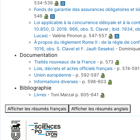
534-539
Fonds de garantie des assurances obligatoires et lois
546
Loi applicable à la concurrence déloyale et à la con
10.850, D. 2018. 966, obs. S. Clavel ; ibid. 1934, ob
Lucas)
-
Valérie Pironon
p. 547-557
À propos du règlement Rome II : de la règle de confli
1016, obs. S. Clavel et F. Jault-Seseke)
-
Dominiqu
Documentation
Traités nouveaux de la France
-
p. 573
Lois, décrets et actes officiels français
-
p. 574-59
Union européenne
-
p. 592-597
Informations diverses
-
p. 598-603
Bibliographie
Livres
-
Toni Marzal
p. 605-641
Afficher les résumés français
Afficher les résumés anglais