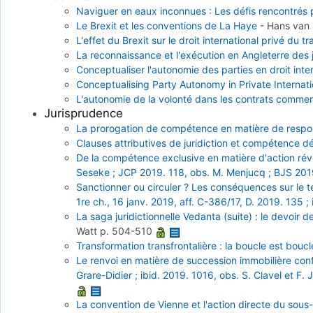
Naviguer en eaux inconnues : Les défis rencontrés p
Le Brexit et les conventions de La Haye
-
Hans van
L'effet du Brexit sur le droit international privé du tr
La reconnaissance et l'exécution en Angleterre des
Conceptualiser l'autonomie des parties en droit inter
Conceptualising Party Autonomy in Private Internat
L'autonomie de la volonté dans les contrats commerc
Jurisprudence
La prorogation de compétence en matière de respons
Clauses attributives de juridiction et compétence dé
De la compétence exclusive en matière d'action révoc
Seseke ; JCP 2019. 118, obs. M. Menjucq ; BJS 2019
Sanctionner ou circuler ? Les conséquences sur le t
1re ch., 16 janv. 2019, aff. C-386/17, D. 2019. 135 ;
La saga juridictionnelle Vedanta (suite) : le devoir
Watt
p. 504-510
Transformation transfrontalière : la boucle est boucl
Le renvoi en matière de succession immobilière confro
Grare-Didier ; ibid. 2019. 1016, obs. S. Clavel et F
La convention de Vienne et l'action directe du sous-