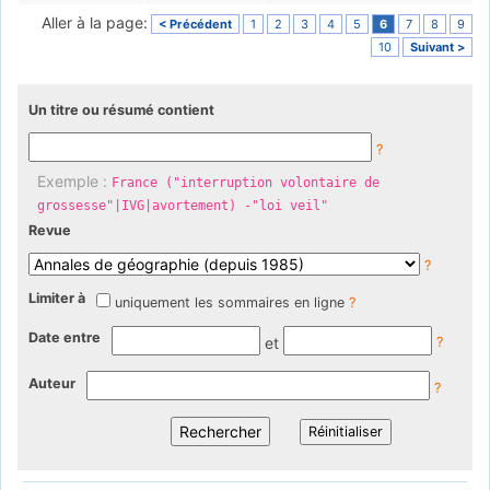
Aller à la page:
< Précédent
1
2
3
4
5
6
7
8
9
10
Suivant >
Un titre ou résumé contient
?
Exemple :
France ("interruption volontaire de
grossesse"|IVG|avortement) -"loi veil"
Revue
?
Limiter à
uniquement les sommaires en ligne
?
Date entre
et
?
Auteur
?